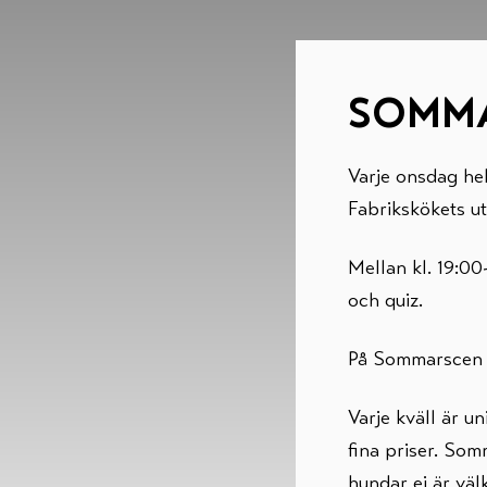
SOMMA
Varje onsdag h
Fabrikskökets ut
Mellan kl. 19:00
och quiz.
På Sommarscen ä
Varje kväll är u
fina priser. So
hundar ej är vä