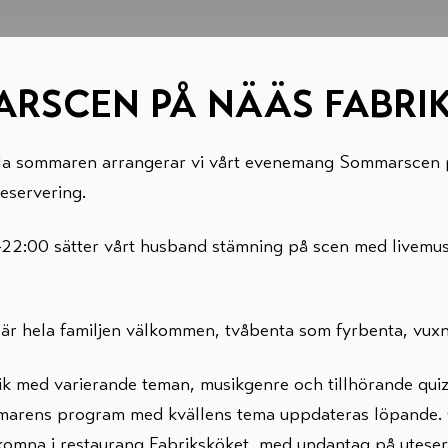
RSCEN PÅ NÄÄS FABRIK
ela sommaren arrangerar vi vårt evenemang Sommarscen 
eservering.
-22:00 sätter vårt husband stämning på scen med livemusi
r hela familjen välkommen, tvåbenta som fyrbenta, vux
nik med varierande teman, musikgenre och tillhörande quiz
mmarens program med kvällens tema uppdateras löpande.
lkomna i restaurang Fabriksköket, med undantag på uteser